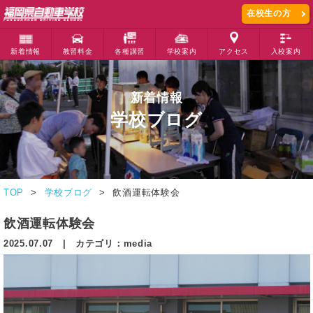
在校生の方
新着情報
教習料金
各種講習
学校案内
アクセス
入校案内
新着情報
学校ブログ
TOP
学校ブログ
飲酒運転体験会
飲酒運転体験会
2025.07.07 | カテゴリ：media