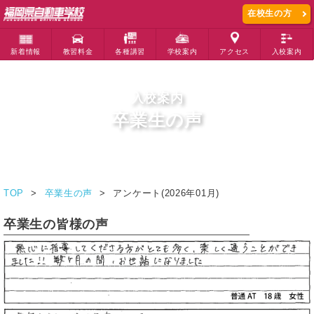
在校生の方
新着情報
教習料金
各種講習
学校案内
アクセス
入校案内
入校案内
卒業生の声
TOP
卒業生の声
アンケート(2026年01月)
卒業生の皆様の声